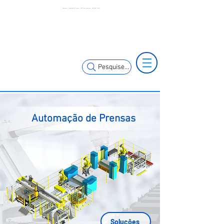
Estamparia | Automação de Prensas | MCK Press Automation | São Paulo | Brasil
(11) 3653-0240
(11) 97381-7058
vendas@mckautomacao.com.br
Pesquise...
Automação de Prensas
Soluções