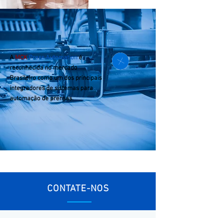
A
MCK
Press Automation
é
reconhecida no mercado
Brasileiro como um dos principais
integradores de sistemas para
automação de prensas.
CONTATE-NOS