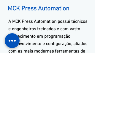
MCK Press Automation
A
MCK
Press Automation
possui técnicos
e engenheiros treinados e com vasto
conhecimento em programação,
desenvolvimento e configuração, aliados
com as mais modernas ferramentas de
programação. Desenvolvemos softwares
e aplicativos para todos os modelos
disponíveis no mercado mundial.
Nossos Contatos
(11) 3653-0240
(11) 97381-7058
vendas@mckautomacao.com.br