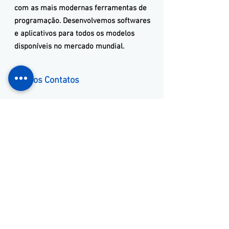
com as mais modernas ferramentas de
programação. Desenvolvemos softwares
e aplicativos para todos os modelos
disponíveis no mercado mundial.
Nossos Contatos
(11) 3653-0240
(11) 97381-7058
vendas@mckautomacao.com.br
Endereço
​Av. dos Autonomistas, 4900
Osasco, SP
06194-060