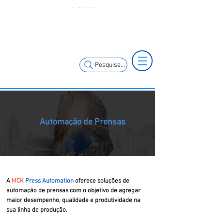
Estamparia | Automação de Prensas | MCK Press Automation | São Paulo | Brasil
(11) 3653-0240
(11) 97381-7058
vendas@mckautomacao.com.br
Pesquise...
Automação de Prensas
A
MCK
Press Automation
oferece soluções de
automação de prensas com o objetivo de agregar
maior desempenho, qualidade e produtividade na
sua linha de produção.