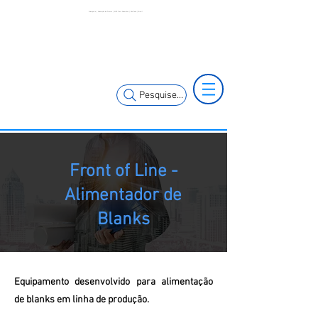
Estamparia | Automação de Prensas | MCK Press Automation | São Paulo | Brasil
(11) 3653-0240
(11) 97381-7058
vendas@mckautomacao.com.br
Pesquise...
Front of Line -
Alimentador de
Blanks
Equipamento desenvolvido para alimentação
de blanks em linha de produção.