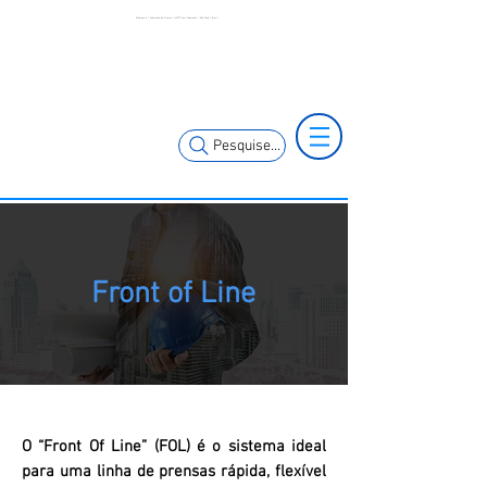
Estamparia | Automação de Prensas | MCK Press Automation | São Paulo | Brasil
(11) 3653-0240
(11) 97381-7058
vendas@mckautomacao.com.br
Pesquise...
Front of Line
O “Front Of Line” (FOL) é o sistema ideal
para uma linha de prensas rápida, flexível