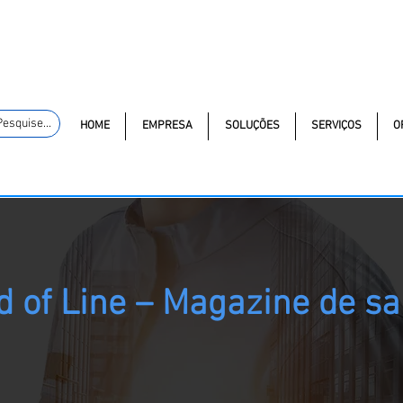
macao.com.br
(11) 97381-7058
(11) 97499-7694
Av. dos Au
Pesquise...
HOME
EMPRESA
SOLUÇÕES
SERVIÇOS
O
d of Line – Magazine de sa