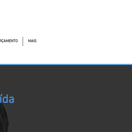
tonomistas, 4900 - Osasco - SP - 06194-060
RÇAMENTO
MAIS
ída