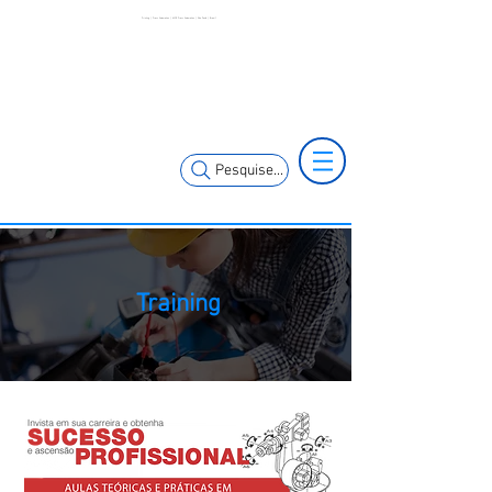
Printing | Press Automation | MCK Press Automation | São Paulo | Brazil
+55 11 3653-
+55 11 97323-
0240
1357
vendas@mckautomacao.com.br
Pesquise...
Training