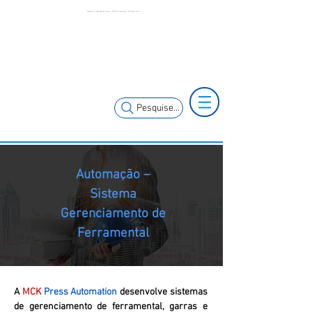
Estamparia | Automação de Prensas | MCK Press Automation | São Paulo | Brasil
+55 11 3653-
+55 11 97323-
0240
1357
vendas@mckautomacao.com.br
Pesquise...
Automação –
Sistema
Gerenciamento de
Ferramental
A
MCK
Press Automation
desenvolve sistemas
de gerenciamento de ferramental, garras e